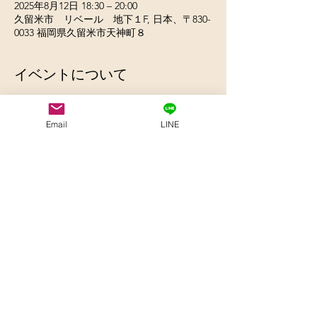
2025年8月12日 18:30 – 20:00
久留米市 リベール 地下１F, 日本、〒830-
0033 福岡県久留米市天神町８
イベントについて
お申込はこちら　⇨  　☎︎0942-34-4744
Email
LINE
西日本新聞TNC文化サークル
久留米
http://www.i-cul.jp/kurume/
このイベントをシェア