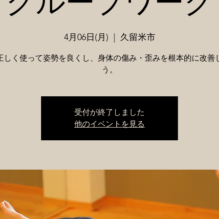
グループワーク
4月06日(月)
  |  
久留米市
正しく使って姿勢を良くし、身体の傷み・歪みを根本的に改善
う。
受付が終了しました
他のイベントを見る