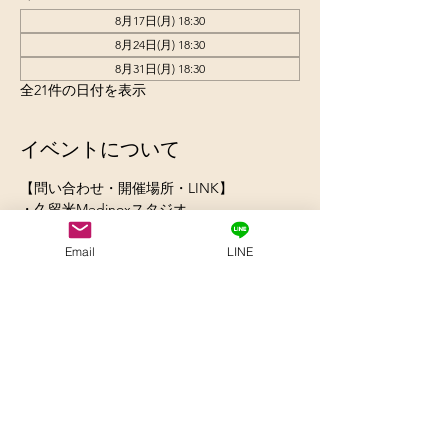
8月17日(月) 18:30
8月24日(月) 18:30
8月31日(月) 18:30
全21件の日付を表示
イベントについて
【問い合わせ・開催場所・LINK】 
・久留米Medinoxスタジオ 
　お問合せ 090-3194-4633 
　住所830-0032 久留米市東町37-6  2階 
Email
LINE
https://www.medinox.co/
さらに表示
参加申込