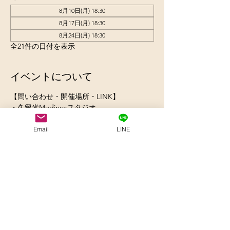
8月10日(月) 18:30
8月17日(月) 18:30
8月24日(月) 18:30
全21件の日付を表示
イベントについて
【問い合わせ・開催場所・LINK】 
・久留米Medinoxスタジオ 
　お問合せ 090-3194-4633 
　住所830-0032 久留米市東町37-6  2階 
Email
LINE
https://www.medinox.co/
さらに表示
参加申込